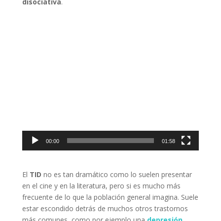
disociativa
.
Reproductor
de
vídeo
00:00
01:58
El
TID
no es tan dramático como lo suelen presentar
en el cine y en la literatura, pero si es mucho más
frecuente de lo que la población general imagina. Suele
estar escondido detrás de muchos otros trastornos
más comunes, como por ejemplo una
depresión